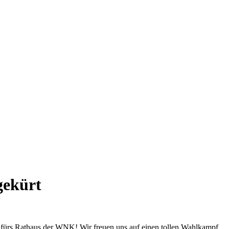
gekürt
 fürs Rathaus der WNK! Wir freuen uns auf einen tollen Wahlkampf