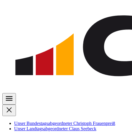
Zu
den
Inhalten
springen
Unser Bundestagsabgeordneter Christoph Frauenpreiß
Unser Landtagsabgeordneter Claus Seebeck